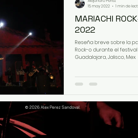
Alejandro Pérez
15 may 2022
1 min de lec
MARIACHI ROC
co
2022
Reseña breve sobre la par
Rock-o durante el festiva
Guadalajara, Jalisco, Mex.
© 2026 Alex Perez Sandoval.