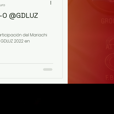
tura
K-O @GDLUZ
ticipación del Mariachi
l GDLUZ 2022 en