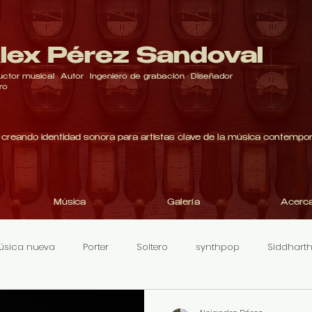
lex Pérez Sandoval
ctor musical · Autor · Ingeniero de grabación · Diseñador
ro
creando identidad sonora para artistas clave de la música contempo
Música
Galería
Acerc
úsica nueva
Porter
Soltero
synthpop
Siddhart
premios minervas
Mariachi Rock-o
Conciertos