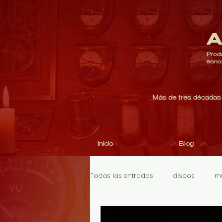
A
Produ
sono
Más de tres décadas 
Inicio
Blog
Todas las entradas
discos
m
Indie Rock
Rock Experimental